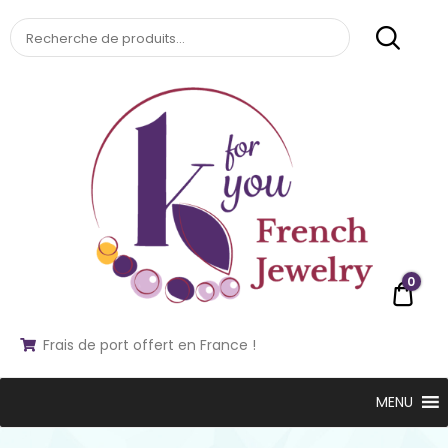
kforyou
0
€0,0
KFORYOU
Frais de port offert en France !
MENU