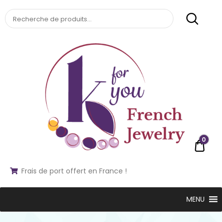
kforyou
0
€0,0
KFORYOU
Frais de port offert en France !
MENU